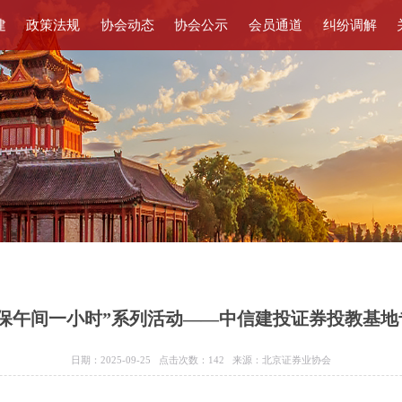
建
政策法规
协会动态
协会公示
会员通道
纠纷调解
投保午间一小时”系列活动——中信建投证券投教基地
日期：2025-09-25 点击次数：
142
来源：北京证券业协会