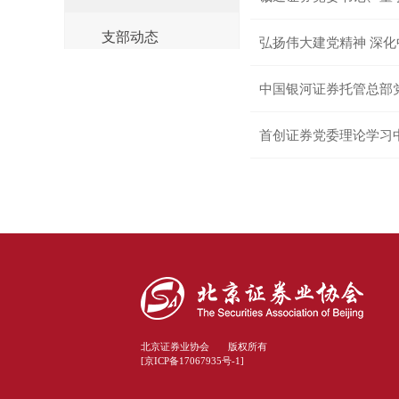
支部动态
中国银河证券托管总部党
北京证券业协会 版权所有
[京ICP备17067935号-1]