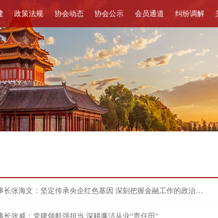
建
政策法规
协会动态
协会公示
会员通道
纠纷调解
国新证券党委书记、董事长张海文：坚定传承央企红色基因 深刻把握金融工作的政治性和人民性
长张威：党建领航强担当 深耕廉洁从业“责任田”