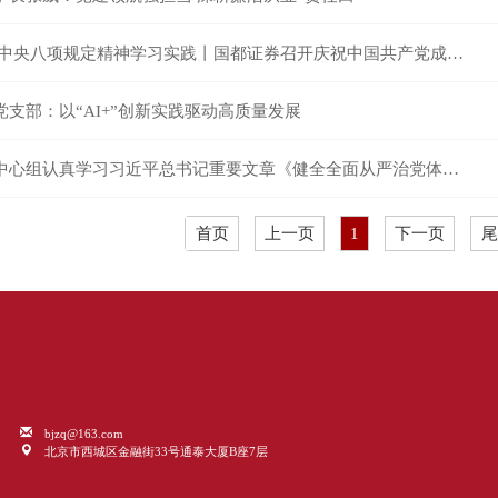
弘扬伟大建党精神 深化中央八项规定精神学习实践丨国都证券召开庆祝中国共产党成立104周年暨“七一”表彰大会
支部：以“AI+”创新实践驱动高质量发展
首创证券党委理论学习中心组认真学习习近平总书记重要文章《健全全面从严治党体系》
首页
上一页
1
下一页
尾
bjzq@163.com
北京市西城区金融街33号通泰大厦B座7层